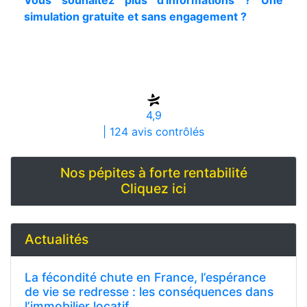
Vous souhaitez plus d'informations ? Une
simulation gratuite et sans engagement ?
4,9
| 124 avis contrôlés
Nos pépites à forte rentabilité
Cliquez ici
Actualités
La fécondité chute en France, l’espérance
de vie se redresse : les conséquences dans
l’immobilier locatif