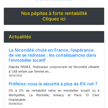
Nos pépites à forte rentabilité
Cliquez ici
Actualités
La fécondité chute en France, l’espérance
de vie se redresse : les conséquences dans
l’immobilier locatif
D’après l’INSEE, l’indicateur conjoncturel de fécondité s’établit
à 1,68 enfant par femme en...
18/03/2025
Préférez-vous la sécurité à plus de 6% net ?
0% à 2% de rentabilité nette en immobilier locatif nu à
Montpellier, La Rochelle, Annecy et Paris 13 C’est
l’implacable...
05/09/2024