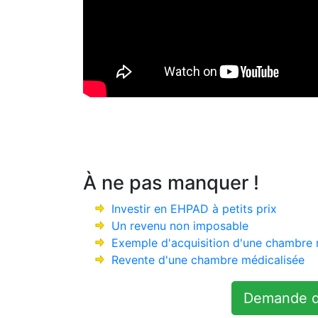
À ne pas manquer !
Investir en EHPAD à petits prix
Un revenu non imposable
Exemple d'acquisition d'une chambre 
Revente d'une chambre médicalisée
Demande d