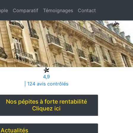
ple
Comparatif
Témoignages
Contact
4,9
| 124 avis contrôlés
Nos pépites à forte rentabilité
Cliquez ici
Actualités